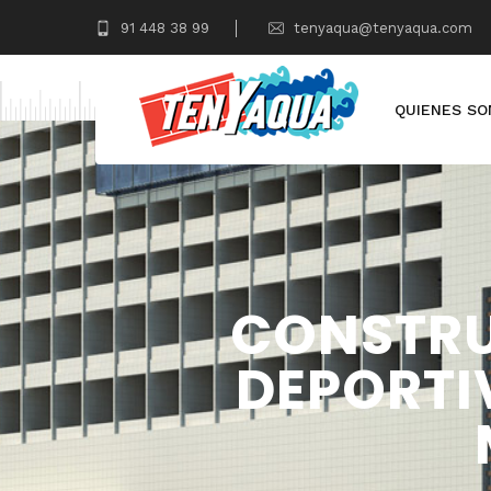
91 448 38 99
tenyaqua@tenyaqua.com
QUIENES S
CONSTRU
DEPORTIV