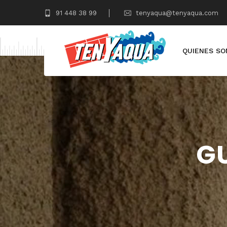
91 448 38 99
tenyaqua@tenyaqua.com
QUIENES S
GU