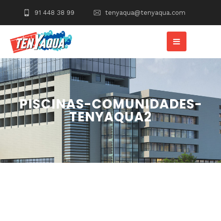
91 448 38 99
tenyaqua@tenyaqua.com
PISCINAS-COMUNIDADES-
TENYAQUA2