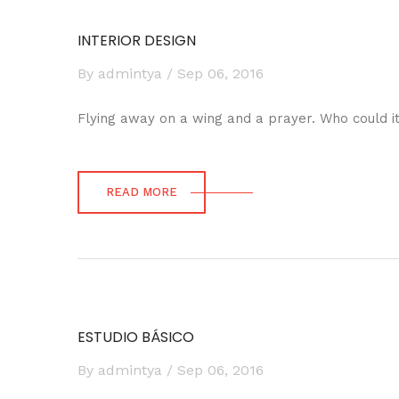
INTERIOR DESIGN
By admintya / Sep 06, 2016
Flying away on a wing and a prayer. Who could it b
READ MORE
ESTUDIO BÁSICO
By admintya / Sep 06, 2016