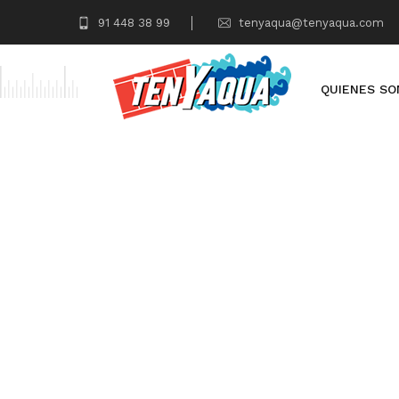
91 448 38 99
tenyaqua@tenyaqua.com
QUIENES S