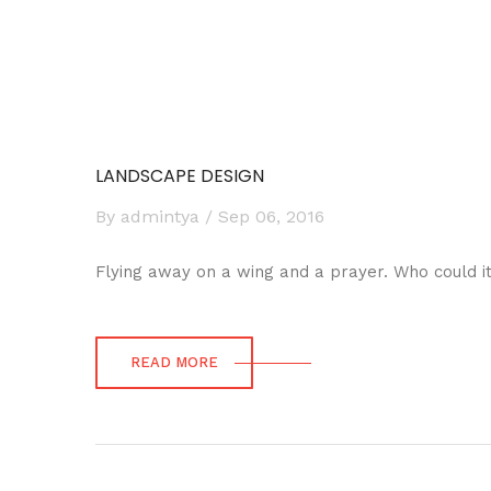
LANDSCAPE DESIGN
By admintya / Sep 06, 2016
Flying away on a wing and a prayer. Who could it b
READ MORE